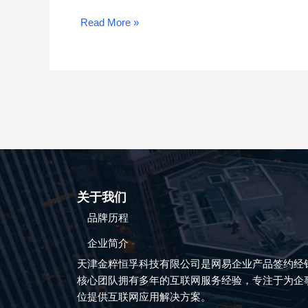
格
对
Read More »
比
–
网
易
企
业
邮
箱
关于我们
品牌历程
企业简介
天津金粹恒孚科技有限公司是网易企业产品签约经
核心团队拥有多年的互联网服务经验，专注于为企
位提供互联网应用解决方案。